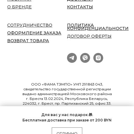
О БРЕНДЕ
КОНТАКТЫ
СОТРУДНИЧЕСТВО
ПОЛИТИКА
КОНФИДЕНЦИАЛЬНОСТИ
ОФОРМЛЕНИЕ ЗАКАЗА
ДОГОВОР ОФЕРТЫ
ВОЗВРАТ ТОВАРА
ООО «ФАМА ТЭМПО» УНП 291 863 043,
свидетельство государственной регистрации
выдано администрацией Московского района
г. Бреста 13.02.2024, Республика Беларусь,
224032, г. Брест, пр. Партизанский 25, офис 33.
Сайт fama.by зарегистрирован в торговом
реестре РБ под регистрационным номером
Для вас у нас подарок 🎁.
576132 от 12.03.2024, email:
Бесплатная
доставка при заказе от 200 BYN
famatempo@gmail.com
. График работы
интернет-магазина — 24/7
ОТЛИЧНО