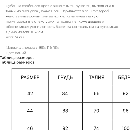
Рубашка свобоного кроя с акцентными руквами, выполнена в
ткани из лиоцелла. Данная вещь привнесет в ваш гардероб
женственные романтичные нотки, ткань имеет легкую
полупрозрачную текстуру, что позволяет коже дышать и
обеспечивает уют и легкость. Застежка центральная на пуговицах.
Длина изделия 67 см.
Рост 170см
Материал: лиоцелл 85%, ПЭ 15%
Цвет: синий
Таблица размеров
Таблица размеров