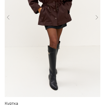
Куртка
Б