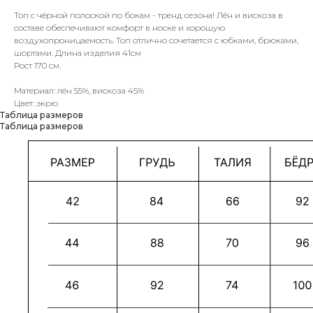
Топ с чёрной полоской по бокам - тренд сезона! Лён и вискоза в
составе обеспечивают комфорт в носке и хорошую
воздухопроницаемость. Топ отлично сочетается с юбками, брюками,
шортами. Длина изделия 41см
Рост 170 см.
Материал: лён 55%, вискоза 45%
Цвет: экрю
Таблица размеров
Таблица размеров